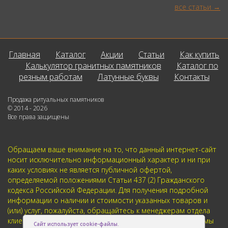
все статьи
Главная
Каталог
Акции
Статьи
Как купить
Калькулятор гранитных памятников
Каталог по
резным работам
Латунные буквы
Контакты
Продажа ритуальных памятников
© 2014 - 2026
Все права защищены
Обращаем ваше внимание на то, что данный интернет-сайт
носит исключительно информационный характер и ни при
каких условиях не является публичной офертой,
определяемой положениями Статьи 437 (2) Гражданского
кодекса Российской Федерации. Для получения подробной
информации о наличии и стоимости указанных товаров и
(или) услуг, пожалуйста, обращайтесь к менеджерам отдела
клиентского обслуживания с помощью специальной формы
Сайт использует cookie-файлы.