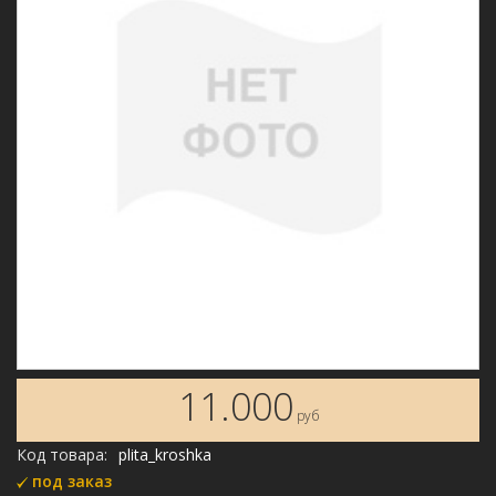
11.000
руб
Код товара:
plita_kroshka
под заказ