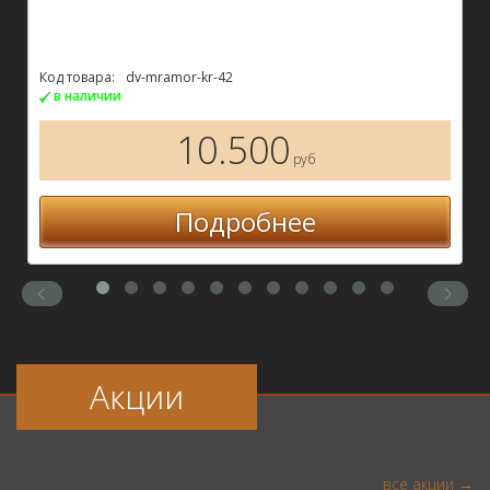
Код товара:
dv-mramor-kr-42
в наличии
10.500
руб
Подробнее
Акции
все акции