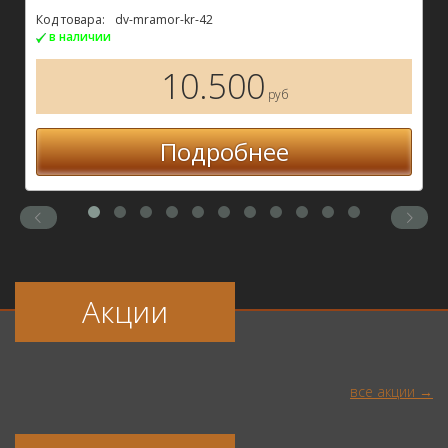
Код товара:
dv-mramor-kr-42
в наличии
10.500
руб
Подробнее
Акции
все акции