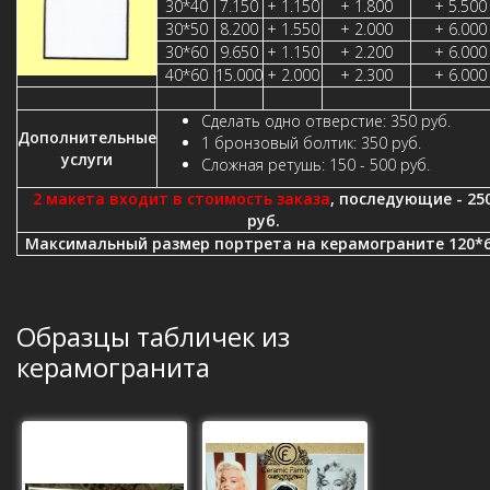
30*40
7.150
+ 1.150
+ 1.800
+ 5.500
30*50
8.200
+ 1.550
+ 2.000
+ 6.000
30*60
9.650
+ 1.150
+ 2.200
+ 6.000
40*60
15.000
+ 2.000
+ 2.300
+ 6.000
Сделать одно отверстие: 350 руб.
Дополнительные
1 бронзовый болтик: 350 руб.
услуги
Сложная ретушь: 150 - 500 руб.
2 макета входит в стоимость заказа
, последующие - 25
руб.
Максимальный размер портрета на керамограните 120*
Образцы табличек из
керамогранита