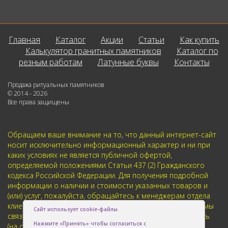
Главная
Каталог
Акции
Статьи
Как купить
Калькулятор гранитных памятников
Каталог по
резным работам
Латунные буквы
Контакты
Продажа ритуальных памятников
© 2014 - 2026
Все права защищены
Обращаем ваше внимание на то, что данный интернет-сайт
носит исключительно информационный характер и ни при
каких условиях не является публичной офертой,
определяемой положениями Статьи 437 (2) Гражданского
кодекса Российской Федерации. Для получения подробной
информации о наличии и стоимости указанных товаров и
(или) услуг, пожалуйста, обращайтесь к менеджерам отдела
клиентского обслуживания с помощью специальной формы
Сайт использует cookie-файлы.
связи или по телефонам указанным в контактах. Пользуясь
Нажмите «Принять» чтобы согласиться с
(на сайте) формой обратной связи или регистрацией, Вы