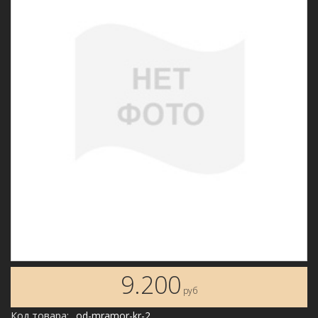
9.200
руб
Код товара:
od-mramor-kr-2