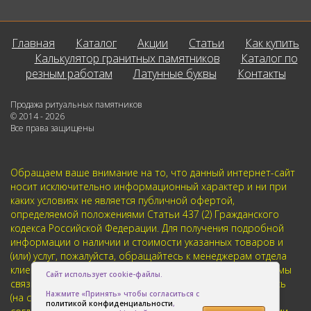
Главная
Каталог
Акции
Статьи
Как купить
Калькулятор гранитных памятников
Каталог по
резным работам
Латунные буквы
Контакты
Продажа ритуальных памятников
© 2014 - 2026
Все права защищены
Обращаем ваше внимание на то, что данный интернет-сайт
носит исключительно информационный характер и ни при
каких условиях не является публичной офертой,
определяемой положениями Статьи 437 (2) Гражданского
кодекса Российской Федерации. Для получения подробной
информации о наличии и стоимости указанных товаров и
(или) услуг, пожалуйста, обращайтесь к менеджерам отдела
клиентского обслуживания с помощью специальной формы
Сайт использует cookie-файлы.
связи или по телефонам указанным в контактах. Пользуясь
Нажмите «Принять» чтобы согласиться с
(на сайте) формой обратной связи или регистрацией, Вы
политикой конфиденциальности
,