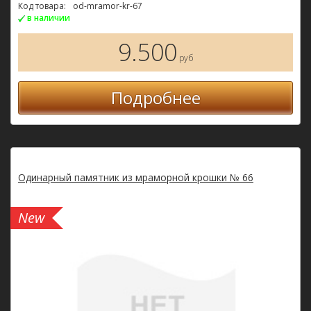
Код товара:
od-mramor-kr-67
в наличии
9.500
руб
Подробнее
Одинарный памятник из мраморной крошки № 66
New