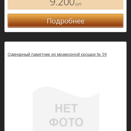
9.200
руб
Подробнее
Одинарный памятник из мраморной крошки № 59